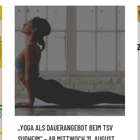
„YOGA ALS DAUERANGEBOT BEIM TSV
SUDHEIM“ – AB MITTWOCH 21. AUGUST